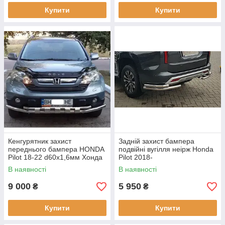
Купити
Купити
Кенгурятник захист
Задній захист бампера
переднього бампера HONDA
подвійні вугілля неірж Honda
Pilot 18-22 d60х1,6мм Хонда
Pilot 2018-
Пілот
В наявності
В наявності
9 000
5 950
₴
₴
Купити
Купити