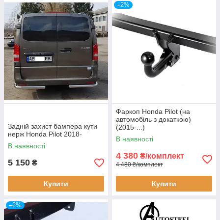
–2%
Фаркоп Honda Pilot (на
автомобіль з докаткою)
Задній захист бампера кути
(2015-...)
нерж Honda Pilot 2018-
В наявності
В наявності
4 380
₴/комплект
5 150
₴
4 480 ₴/комплект
Купити
Купити
–2%