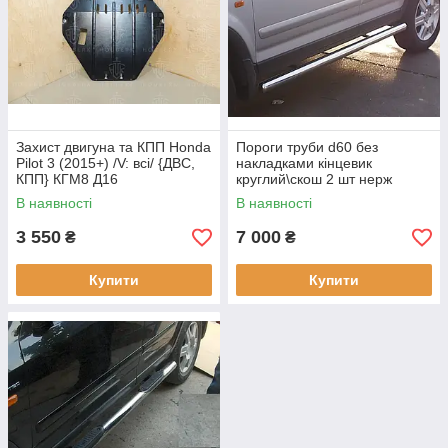
Захист двигуна та КПП Honda
Пороги труби d60 без
Pilot 3 (2015+) /V: всі/ {ДВС,
накладками кінцевик
КПП} КГМ8 Д16
круглий\скош 2 шт нерж
Honda Pilot 2016-
В наявності
В наявності
3 550
7 000
₴
₴
Купити
Купити