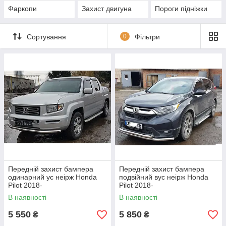
Фаркопи
Захист двигуна
Пороги підніжки
Сортування
0
Фільтри
Передній захист бампера
Передній захист бампера
одинарний ус неірж Honda
подвійний вус неірж Honda
Pilot 2018-
Pilot 2018-
В наявності
В наявності
5 550
5 850
₴
₴