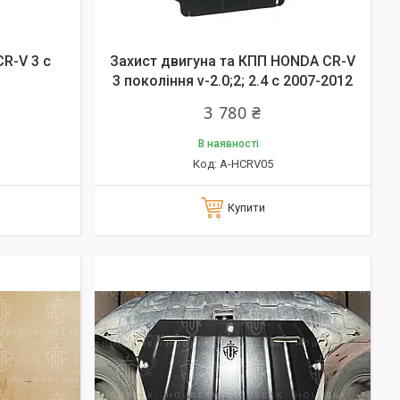
R-V 3 c
Захист двигуна та КПП HONDA CR-V
3 покоління v-2.0;2; 2.4 c 2007-2012
3 780 ₴
В наявності
А-HCRV05
Купити