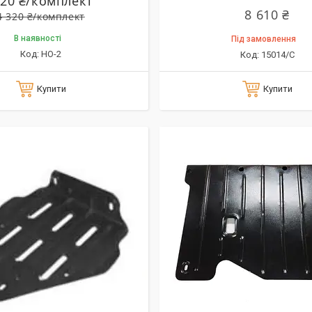
220 ₴/комплект
8 610 ₴
4 320 ₴/комплект
В наявності
Під замовлення
HO-2
15014/C
Купити
Купити