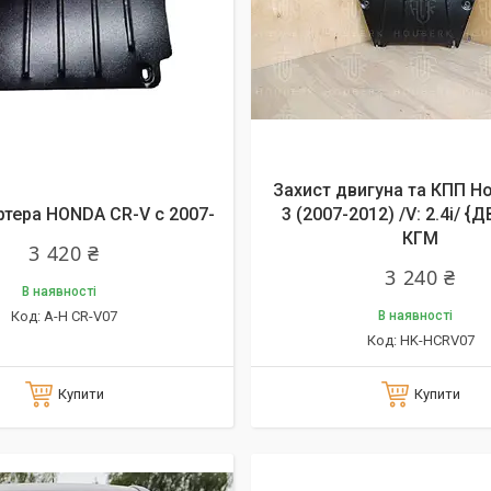
Захист двигуна та КПП H
ртера HONDA CR-V c 2007-
3 (2007-2012) /V: 2.4i/ {
КГМ
3 420 ₴
3 240 ₴
В наявності
А-H CR-V07
В наявності
HK-HCRV07
Купити
Купити