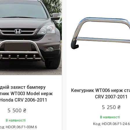
дній захист бамперу
Кенгурник WT006 нерж ст
тник WT003 Model нерж
CRV 2007-2011
Honda CRV 2006-2011
5 250 ₴
5 500 ₴
В наявності
В наявності
HDCR.06.F1-24.6
HDCR.06.F1-03M.6