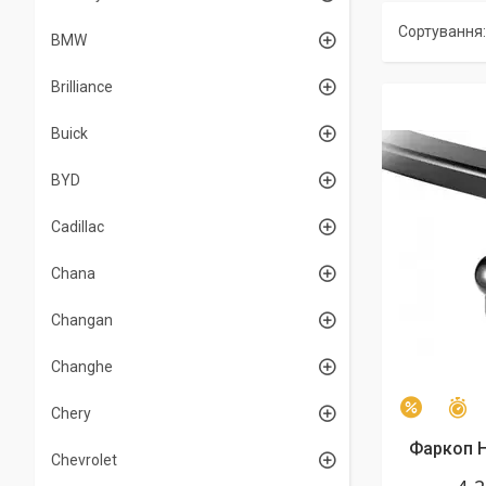
BMW
Brilliance
Buick
BYD
Cadillac
Chana
Changan
Changhe
З
–2%
Chery
Фаркоп H
Chevrolet