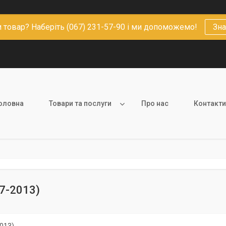
 товар? Наберіть (067) 231-57-90 і ми допоможемо!
Зна
оловна
Товари та послуги
Про нас
Контакти
7-2013)