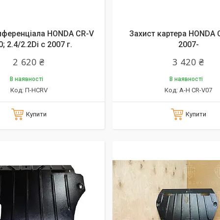
иференціала HONDA CR-V
Захист картера HONDA C
0; 2.4/2.2Di c 2007 г.
2007-
2 620 ₴
3 420 ₴
В наявності
В наявності
П-HCRV
А-H CR-V07
Купити
Купити