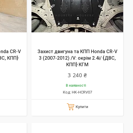
onda CR-V
Захист двигуна та КПП Honda CR-V
ДВС, КПП}
3 (2007-2012) /V: окрім 2.4i/ {ДВС,
КПП} КГМ
3 240 ₴
В наявності
HK-HCRV07
Купити