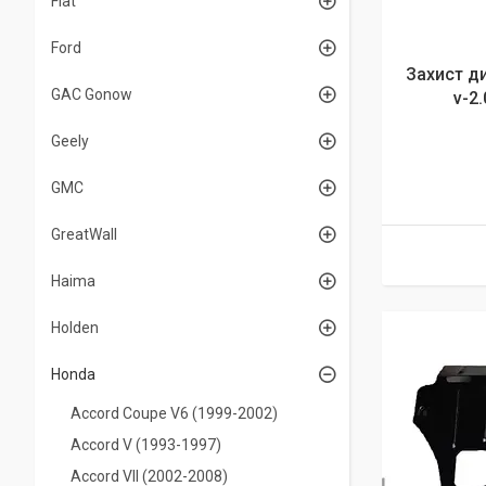
Fiat
Ford
Захист д
GAC Gonow
v-2.
Geely
GMC
GreatWall
Haima
Holden
Honda
Accord Coupe V6 (1999-2002)
Accord V (1993-1997)
Accord VII (2002-2008)