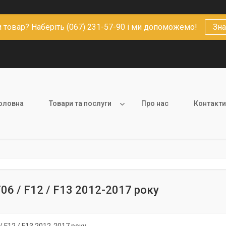
 товар? Наберіть (067) 231-57-90 і ми допоможемо!
Зна
оловна
Товари та послуги
Про нас
Контакти
F06 / F12 / F13 2012-2017 року