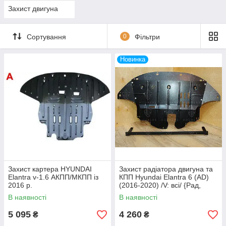
Захист двигуна
Сортування
0
Фільтри
Новинка
Захист картера HYUNDAI
Захист радіатора двигуна та
Elantra v-1.6 АКПП/МКПП із
КПП Hyundai Elantra 6 (AD)
2016 р.
(2016-2020) /V: всі/ {Рад,
ДВС, КПП}
В наявності
В наявності
5 095
4 260
₴
₴