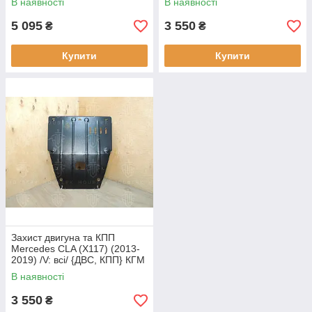
В наявності
В наявності
5 095
3 550
₴
₴
Купити
Купити
Захист двигуна та КПП
Mercedes CLA (X117) (2013-
2019) /V: всі/ {ДВС, КПП} КГМ
В наявності
3 550
₴