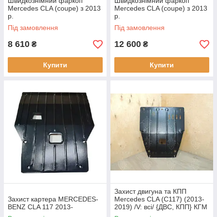
Швидкознімний фаркоп
Швидкознімний фаркоп
Mercedes CLA (coupe) з 2013
Mercedes CLA (coupe) з 2013
р.
р.
Під замовлення
Під замовлення
8 610
12 600
₴
₴
Купити
Купити
Захист двигуна та КПП
Захист картера MERCEDES-
Mercedes CLA (C117) (2013-
BENZ CLA 117 2013-
2019) /V: всі/ {ДВС, КПП} КГМ