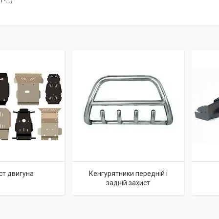
-...)
ст двигуна
Кенгурятники передній і
задній захист