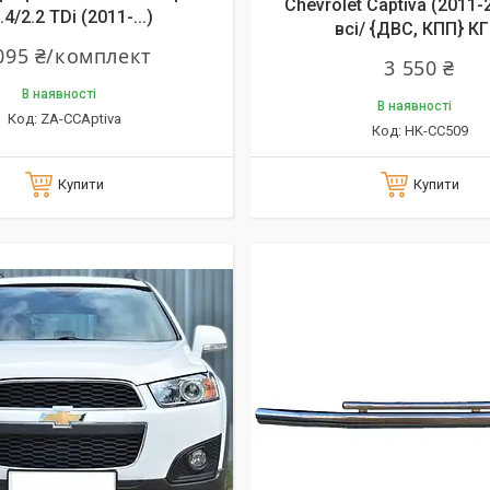
Chevrolet Captiva (2011-2
.4/2.2 TDi (2011-...)
всі/ {ДВС, КПП} К
095 ₴/комплект
3 550 ₴
В наявності
В наявності
ZA-CCAptiva
HK-CC509
Купити
Купити