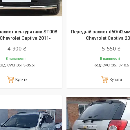
захист кенгурятник ST008
Передній захист d60/42мм
Chevrolet Captiva 2011-
Chevrolet Captiva 2
4 900 ₴
5 550 ₴
В наявності
В наявності
CVCP.06.F3-05.6 |
CVCP.06.F3-10.6
Купити
Купити