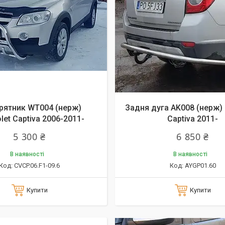
рятник WT004 (нерж)
Задня дуга AK008 (нерж) 
let Captiva 2006-2011-
Captiva 2011-
5 300 ₴
6 850 ₴
В наявності
В наявності
CVCP.06.F1-09.6
AYGP01.60
Купити
Купити