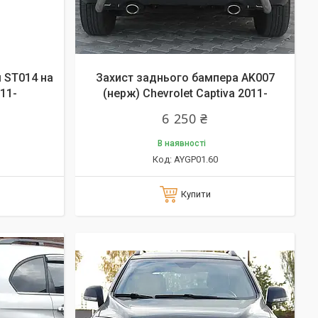
 ST014 на
Захист заднього бампера AK007
011-
(нерж) Chevrolet Captiva 2011-
6 250 ₴
В наявності
AYGP01.60
Купити