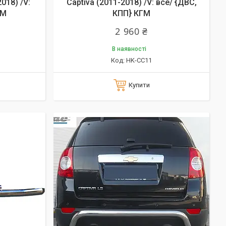
018) /V:
Captiva (2011-2018) /V: все/ {ДВС,
ГМ
КПП} КГМ
2 960 ₴
В наявності
HK-CC11
Купити