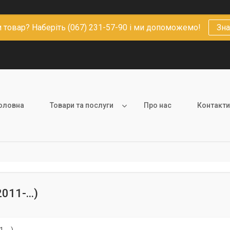
 товар? Наберіть (067) 231-57-90 і ми допоможемо!
Зна
оловна
Товари та послуги
Про нас
Контакти
011-...)