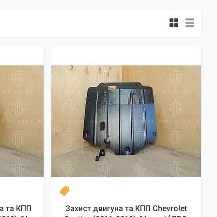
Новинка
а та КПП
Захист двигуна та КПП Chevrolet