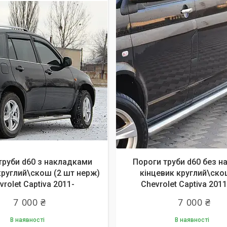
труби d60 з накладками
Пороги труби d60 без н
круглий\скош (2 шт нерж)
кінцевик круглий\ск
vrolet Captiva 2011-
Chevrolet Captiva 201
7 000 ₴
7 000 ₴
В наявності
В наявності