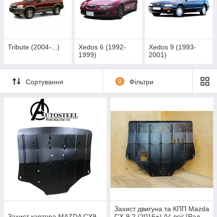
Tribute (2004-...)
Xedos 6 (1992-
Xedos 9 (1993-
1999)
2001)
Сортування
0
Фільтри
Захист двигуна та КПП Mazda
Захист картера MAZDA CX9
CX-9 2 (2016+) /V: всі/ {Рад,