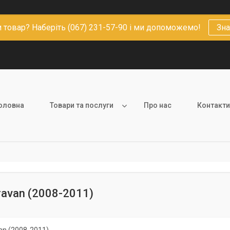
 товар? Наберіть (067) 231-57-90 і ми допоможемо!
Зна
оловна
Товари та послуги
Про нас
Контакти
ravan (2008-2011)