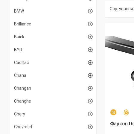
BMW
Brilliance
Buick
BYD
Cadillac
Chana
Changan
Changhe
З
–2%
Chery
Фаркоп Do
Chevrolet