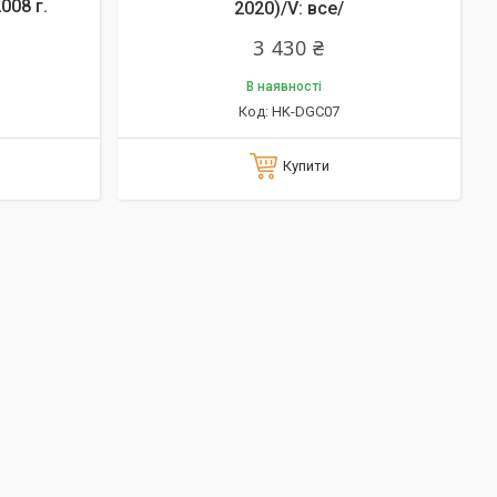
008 г.
2020)/V: все/
3 430 ₴
В наявності
HK-DGC07
Купити