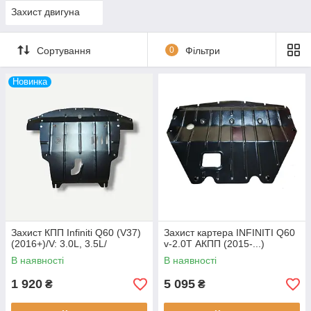
Захист двигуна
Сортування
0
Фільтри
Новинка
Захист КПП Infiniti Q60 (V37)
Захист картера INFINITI Q60
(2016+)/V: 3.0L, 3.5L/
v-2.0T АКПП (2015-...)
В наявності
В наявності
1 920
5 095
₴
₴