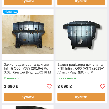
Купити
Купити
Новинка
Захист радіатора та двигуна
Захист радіатора двигуна та
Infiniti Q60 (V37) (2016+) /V:
КПП Infiniti Q60 (V37) (2013+)
3.0L і більше/ {Рад, ДВС} КГМ
/V: всі/ {Рад, ДВС} КГМ
В наявності
В наявності
3 690
3 690
₴
₴
Купити
Купити