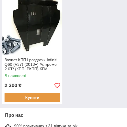
Захист КПП і роздатки Infiniti
Q60 (V37) (2013+) /V: кроме
2.0T/ {КПП, РКПП} КГМ
В наявності
2 300
₴
Купити
Про нас
90% позитивних з 31 відгука за рік