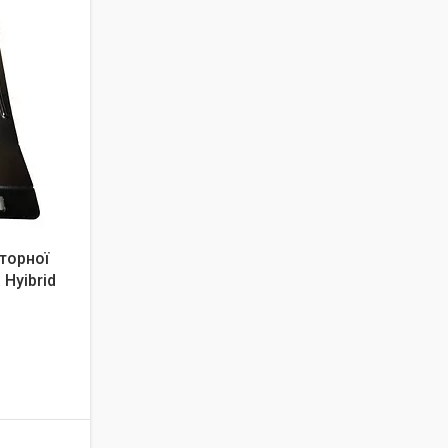
торної
 Hyibrid