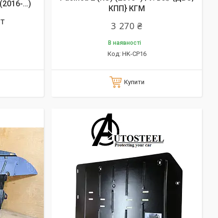
(2016-…)
КПП} КГМ
кт
3 270 ₴
В наявності
HK-CP16
Купити