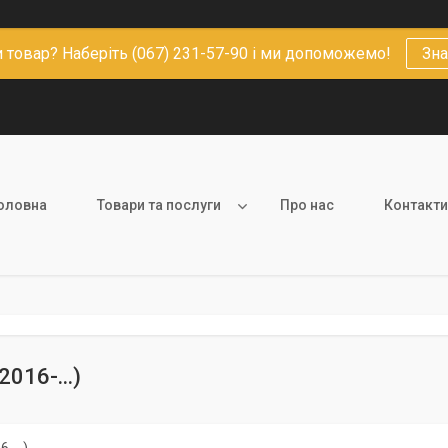
 товар? Наберіть (067) 231-57-90 і ми допоможемо!
Зна
оловна
Товари та послуги
Про нас
Контакти
2016-...)