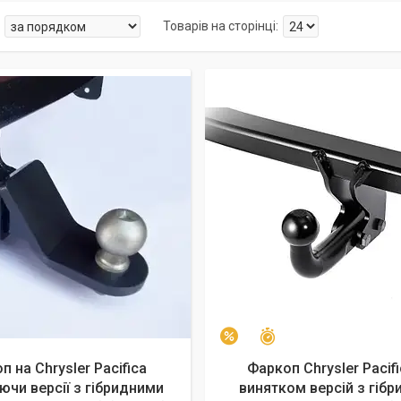
алишилось 26 днів
Залишилось 26 днів
–2%
п на Chrysler Pacifica
Фаркоп Chrysler Pacifi
ючи версії з гібридними
винятком версій з гіб