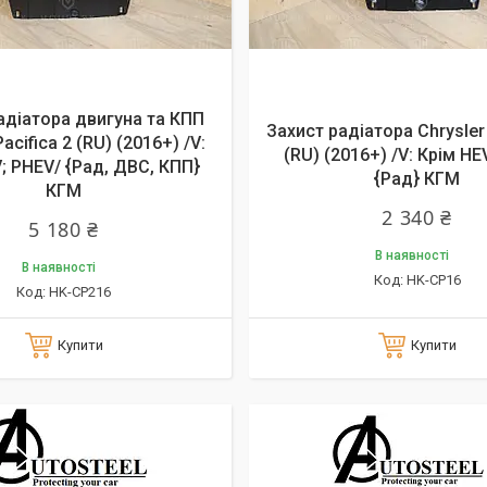
адіатора двигуна та КПП
Захист радіатора Chrysler 
Pacifica 2 (RU) (2016+) /V:
(RU) (2016+) /V: Крім HE
; PHEV/ {Рад, ДВС, КПП}
{Рад} КГМ
КГМ
2 340 ₴
5 180 ₴
В наявності
В наявності
HK-CP16
HK-CP216
Купити
Купити