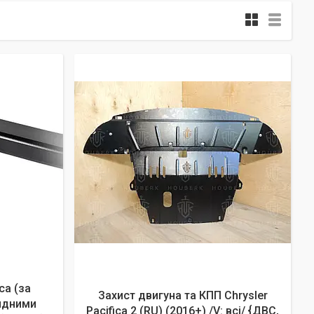
ca (за
Захист двигуна та КПП Chrysler
ридними
Pacifica 2 (RU) (2016+) /V: всі/ {ДВС,