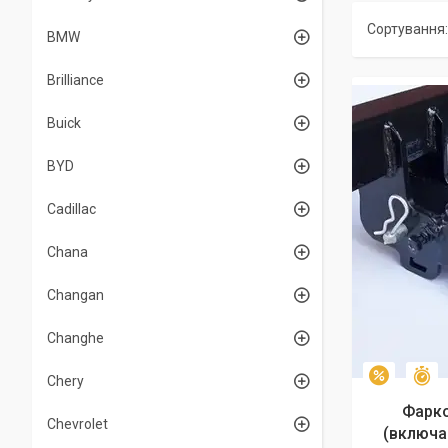
BMW
Brilliance
Buick
BYD
Cadillac
Chana
Changan
Changhe
З
–2%
Chery
Фарко
Chevrolet
(включа