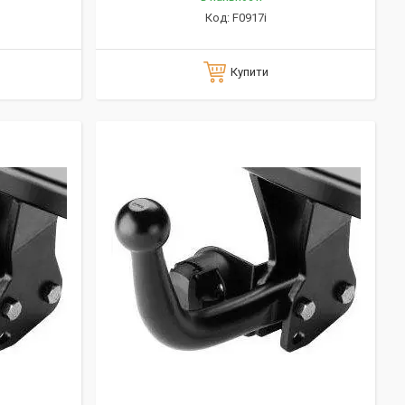
F0917i
Купити