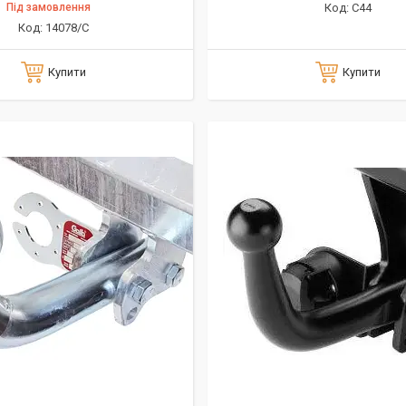
Під замовлення
C44
14078/C
Купити
Купити