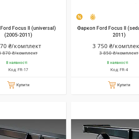
алишилось 24 дні
Залишилось 24 дні
–3%
ord Focus II (universal)
Фаркоп Ford Focus II (sed
(2005-2011)
2011)
770 ₴/комплект
3 750 ₴/компле
3 870 ₴/комплект
3 850 ₴/комплект
В наявності
В наявності
FR-17
FR-4
Купити
Купити