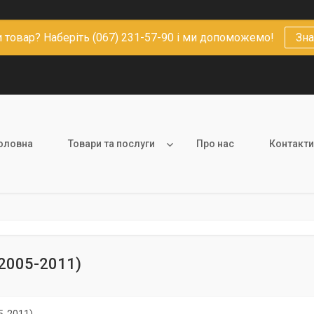
 товар? Наберіть (067) 231-57-90 і ми допоможемо!
Зна
оловна
Товари та послуги
Про нас
Контакти
(2005-2011)