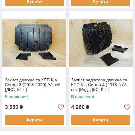
Купити
Купити
Захист двигуна та КПП Kia
Захист радіатора двигуна та
Cerato 3 (2013-2020) /V: всі/
КПП Kia Cerato 4 (2018+) /V:
{ДВС, КПП}
всі/ {Рад, ДВС, КПП}
В наявності
В наявності
3 550
4 260
₴
₴
Купити
Купити