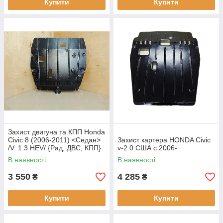
Купити
Купити
Захист двигуна та КПП Honda
Civic 8 (2006-2011) <Седан>
Захист картера HONDA Civic
/V: 1.3 HEV/ {Рад, ДВС, КПП}
v-2.0 США c 2006-
КДМ
В наявності
В наявності
3 550
4 285
₴
₴
Купити
Купити