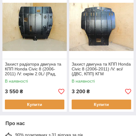
Захист радіатора двигуна та
Захист двигуна та КПП Honda
КПП Honda Civic 8 (2006-
Civic 8 (2006-2011) /V: всі/
2011) /V: окрім 2.0L/ {Рад,
{ДВС, КПП} КГМ
ДВС, КПП} КДМ
В наявності
В наявності
3 550
3 200
₴
₴
Купити
Купити
Про нас
90% позитивних з 31 відгука за рік