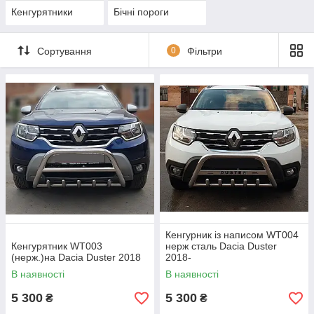
Кенгурятники
Бічні пороги
Сортування
0
Фільтри
Кенгурник із написом WT004
Кенгурятник WT003
нерж сталь Dacia Duster
(нерж.)на Dacia Duster 2018
2018-
В наявності
В наявності
5 300
5 300
₴
₴