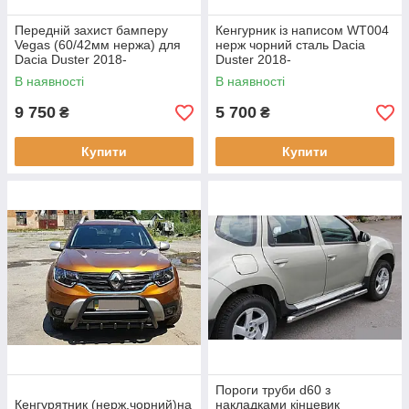
Передній захист бамперу
Кенгурник із написом WT004
Vegas (60/42мм нержа) для
нерж чорний сталь Dacia
Dacia Duster 2018-
Duster 2018-
В наявності
В наявності
9 750
5 700
₴
₴
Купити
Купити
Пороги труби d60 з
Кенгурятник (нерж.чорний)на
накладками кінцевик