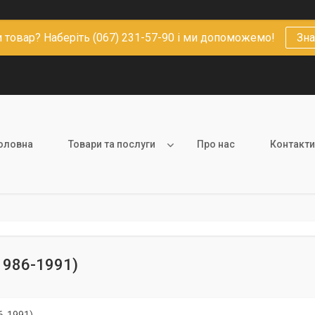
 товар? Наберіть (067) 231-57-90 і ми допоможемо!
Зна
оловна
Товари та послуги
Про нас
Контакти
(1986-1991)