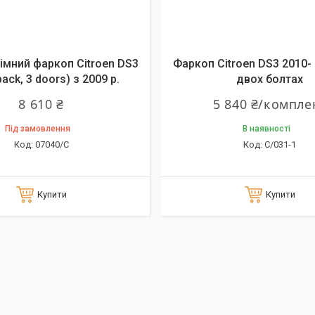
мний фаркоп Citroen DS3
Фаркоп Citroen DS3 2010-
ack, 3 doors) з 2009 р.
двох болтах
8 610 ₴
5 840 ₴/компле
Під замовлення
В наявності
07040/C
C/031-1
Купити
Купити