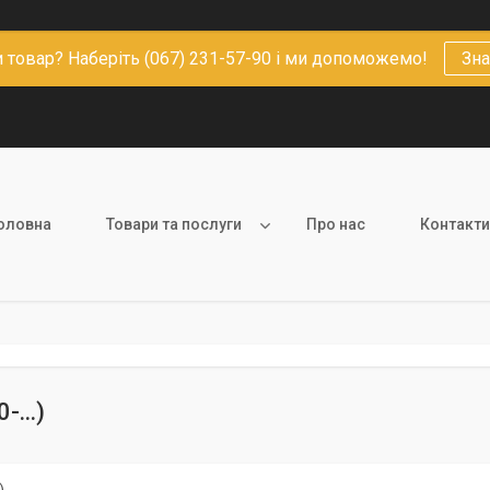
 товар? Наберіть (067) 231-57-90 і ми допоможемо!
Зна
оловна
Товари та послуги
Про нас
Контакти
-...)