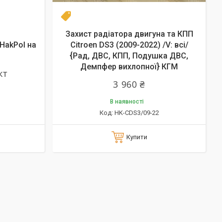
Новинка
Захист радіатора двигуна та КПП
 HakPol на
Citroen DS3 (2009-2022) /V: всі/
{Рад, ДВС, КПП, Подушка ДВС,
Демпфер вихлопної} КГМ
кт
3 960 ₴
В наявності
HK-CDS3/09-22
Купити