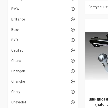
BMW
Brilliance
Buick
BYD
Cadillac
Chana
Changan
Changhe
Chery
Швидкозні
Chevrolet
(hatchb