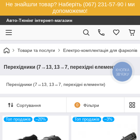
Не знайшли товар? Наберіть (067) 231-57-90 і ми
допоможемо!
Авто-Тюнінг інтернет-магазин
Товари та послуги
Електро-комплектація для фаркопів
Перехідники (7→13, 13→7, перехідні елементи)
КНОПКА
ЗВ'ЯЗКУ
Перехідники (7→13, 13→7, перехідні елементи)
Сортування
0
Фільтри
Топ продажів
–20%
Топ продажів
–3%