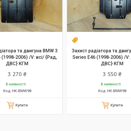
Новинка
діатора та двигуна BMW 3
Захист радіатора та двиг
 (1998-2006) /V: всі/ {Рад,
Series E46 (1998-2006) /V: 
ДВС} КГМ
ДВС} КГМ
3 270 ₴
3 550 ₴
В наявності
В наявності
HK-BMW98
HK-BMW98
Купити
Купити