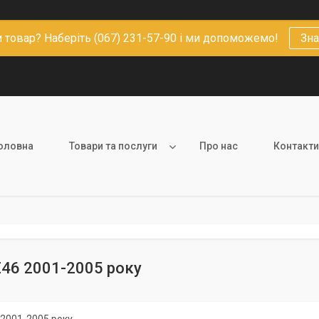
 товар? Наберіть (067) 231-57-90 і ми допоможемо!
Зна
оловна
Товари та послуги
Про нас
Контакти
 E46 2001-2005 року