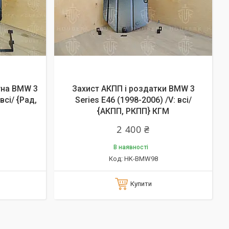
уна BMW 3
Захист АКПП і роздатки BMW 3
всі/ {Рад,
Series E46 (1998-2006) /V: всі/
{АКПП, РКПП} КГМ
2 400 ₴
В наявності
HK-BMW98
Купити