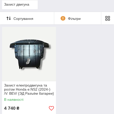
Захист двигуна
Сортування
0
Фільтри
Захист електродвигуна та
роз'єм Honda e:NS2 (2024-)
/V: BEV/ {ЭД Разъём батареи}
КГМ
В наявності
4 740
₴