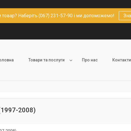
 товар? Наберіть (067) 231-57-90 і ми допоможемо!
Зна
оловна
Товари та послуги
Про нас
Контакти
(1997-2008)