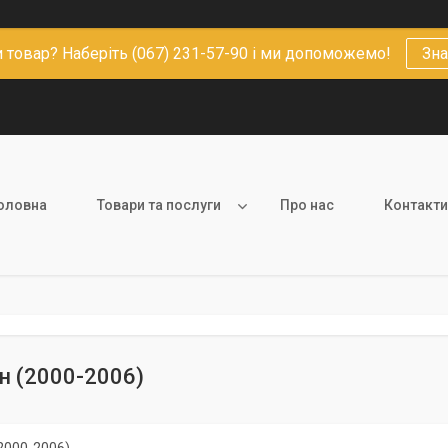
 товар? Наберіть (067) 231-57-90 і ми допоможемо!
Зна
оловна
Товари та послуги
Про нас
Контакти
н (2000-2006)