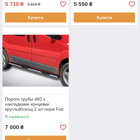
5 710
5 550
₴
₴
5 810 ₴
Купити
Купити
Пороги трубы d60 з
накладками концевик
круглый\скощ 2 шт нерж Fiat
Ducato 1995-2006
В наявності
7 000
₴