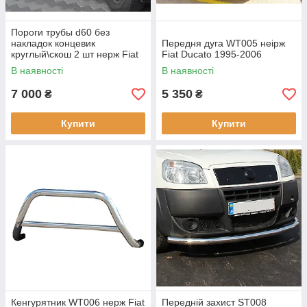
Пороги трубы d60 без
накладок концевик
Передня дуга WT005 неірж
круглый\скош 2 шт нерж Fiat
Fiat Ducato 1995-2006
Ducato 1995-2006
В наявності
В наявності
7 000
5 350
₴
₴
Купити
Купити
Кенгурятник WT006 нерж Fiat
Передній захист ST008