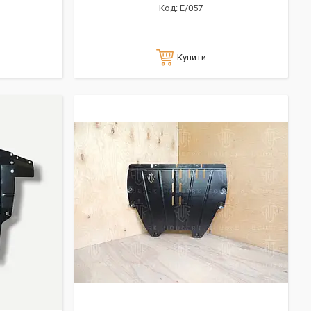
E/057
Купити