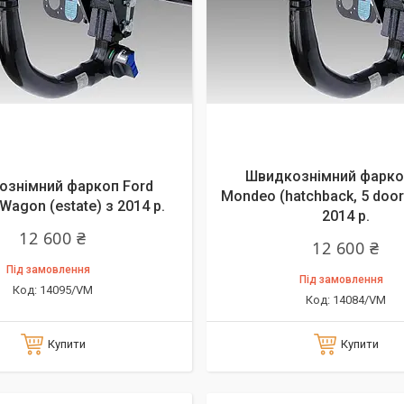
Швидкознімний фарко
ознімний фаркоп Ford
Mondeo (hatchback, 5 door
agon (estate) з 2014 р.
2014 р.
12 600 ₴
12 600 ₴
Під замовлення
Під замовлення
14095/VM
14084/VM
Купити
Купити