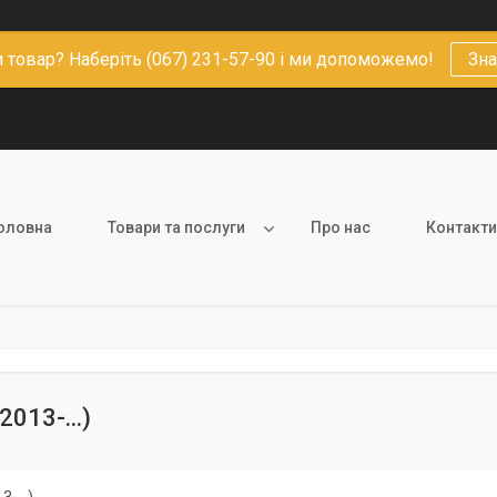
 товар? Наберіть (067) 231-57-90 і ми допоможемо!
Зна
оловна
Товари та послуги
Про нас
Контакти
013-...)