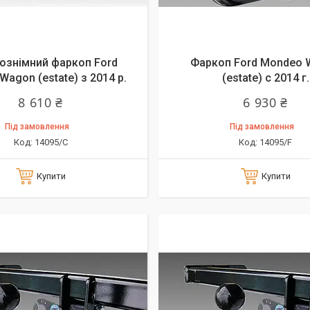
ознімний фаркоп Ford
Фаркоп Ford Mondeo 
agon (estate) з 2014 р.
(estate) с 2014 г.
8 610 ₴
6 930 ₴
Під замовлення
Під замовлення
14095/C
14095/F
Купити
Купити