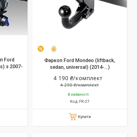
Залишилось 26 днів
–2%
п Ford
Фаркоп Ford Mondeo (liftback,
s) з 2007-
sedan, universal) (2014-...)
4 190 ₴/комплект
4 290 ₴/комплект
В наявності
FR-27
Купити