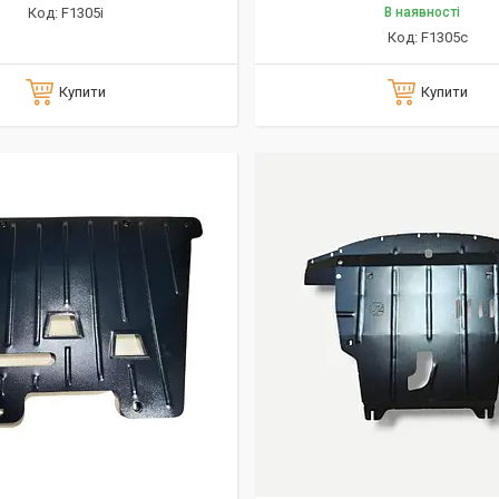
F1305i
В наявності
F1305c
Купити
Купити