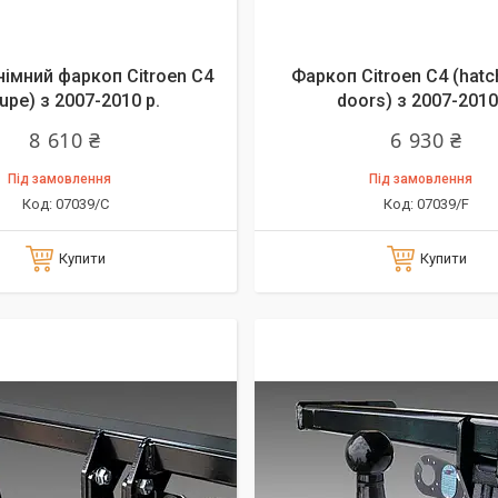
імний фаркоп Citroen C4
Фаркоп Citroen C4 (hatc
upe) з 2007-2010 р.
doors) з 2007-2010
8 610 ₴
6 930 ₴
Під замовлення
Під замовлення
07039/C
07039/F
Купити
Купити