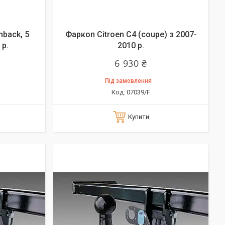
hback, 5
Фаркоп Citroen C4 (coupe) з 2007-
 р.
2010 р.
6 930 ₴
Під замовлення
07039/F
Купити