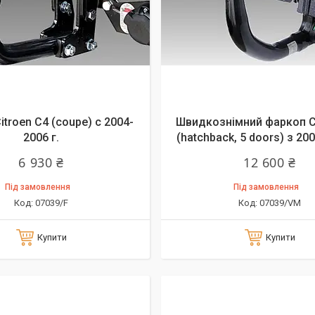
troen C4 (coupe) с 2004-
Швидкознімний фаркоп C
2006 г.
(hatchback, 5 doors) з 200
6 930 ₴
12 600 ₴
Під замовлення
Під замовлення
07039/F
07039/VM
Купити
Купити