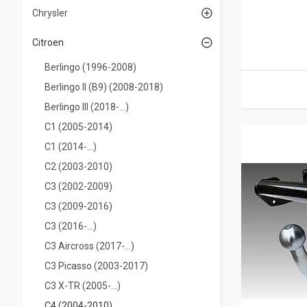
Chrysler
Citroen
Berlingo (1996-2008)
Berlingo II (B9) (2008-2018)
Berlingo III (2018-...)
С1 (2005-2014)
С1 (2014-...)
С2 (2003-2010)
С3 (2002-2009)
С3 (2009-2016)
С3 (2016-...)
C3 Aircross (2017-...)
С3 Picasso (2003-2017)
C3 X-TR (2005-...)
С4 (2004-2010)