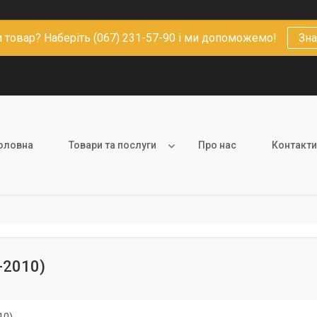
 товар? Наберіть (067) 231-57-90 і ми допоможемо!
Зна
оловна
Товари та послуги
Про нас
Контакти
-2010)