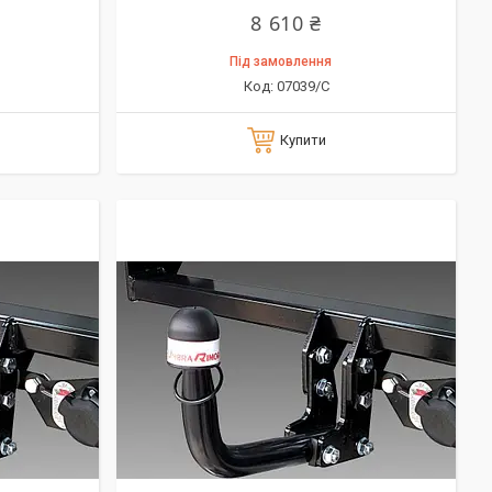
8 610 ₴
Під замовлення
07039/C
Купити