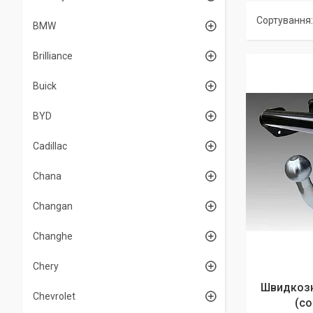
BMW
Brilliance
Buick
BYD
Cadillac
Chana
Changan
Changhe
Chery
Швидкозн
Chevrolet
(co