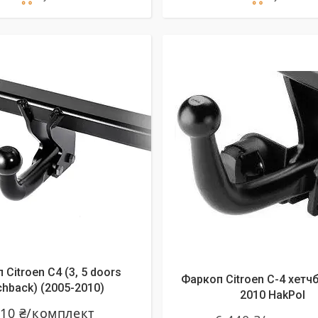
алишилось 26 днів
 Citroen C4 (3, 5 doors
Фаркоп Citroen C-4 хетчб
chback) (2005-2010)
2010 HakPol
110 ₴/комплект