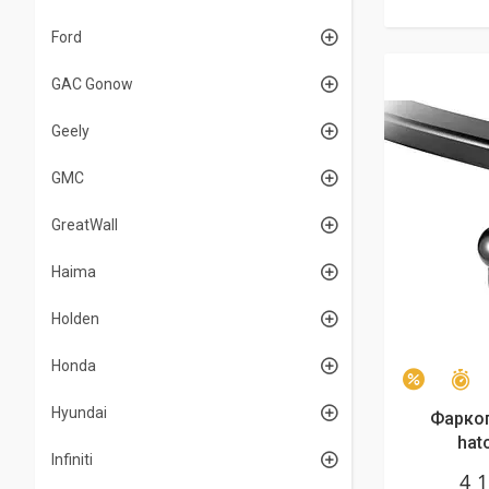
Ford
GAC Gonow
Geely
GMC
GreatWall
Haima
Holden
Honda
З
–2%
Hyundai
Фаркоп
hat
Infiniti
4 