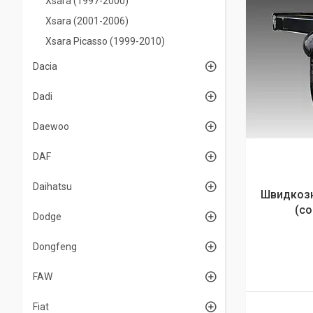
Xsara (1997-2000)
Xsara (2001-2006)
Xsara Picasso (1999-2010)
Dacia
Dadi
Daewoo
DAF
Daihatsu
Швидкозн
(co
Dodge
Dongfeng
FAW
Fiat