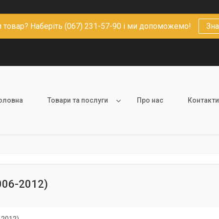
 товар? Наберіть (067) 231-57-90 і ми допоможемо!
Зна
оловна
Товари та послуги
Про нас
Контакти
006-2012)