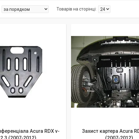
иференціала Acura RDX v-
Захист картера Acura RD
2.3 (2007-2012)
(2007-2012)