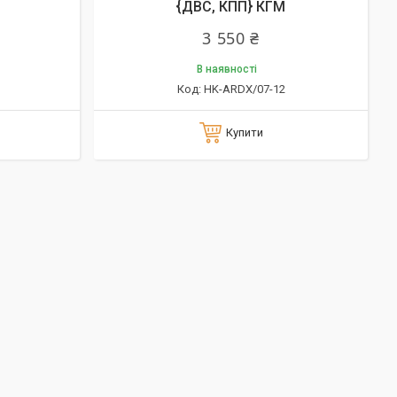
{ДВС, КПП} КГМ
3 550 ₴
В наявності
HK-ARDX/07-12
Купити