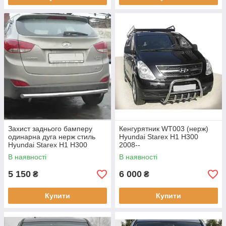
Захист заднього бамперу
Кенгурятник WT003 (нерж)
одинарна дуга нерж стиль
Hyundai Starex H1 H300
Hyundai Starex H1 H300
2008--
2008-
В наявності
В наявності
5 150
6 000
₴
₴
Купити
Купити