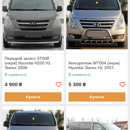
Передній захист ST008
(нерж) Hyundai H200 H1
Кенгурятник WT004 (нерж)
Starex 2008-
Hyundai Starex H1 2007-
В наявності
В наявності
4 900
5 300
₴
₴
Купити
Купити