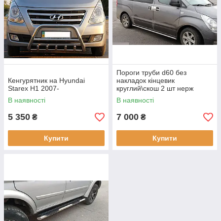
Пороги труби d60 без
Кенгурятник на Hyundai
накладок кінцевик
Starex H1 2007-
круглий\скош 2 шт нерж
Hyundai Starex H1 H300
В наявності
В наявності
2007-
5 350
7 000
₴
₴
Купити
Купити