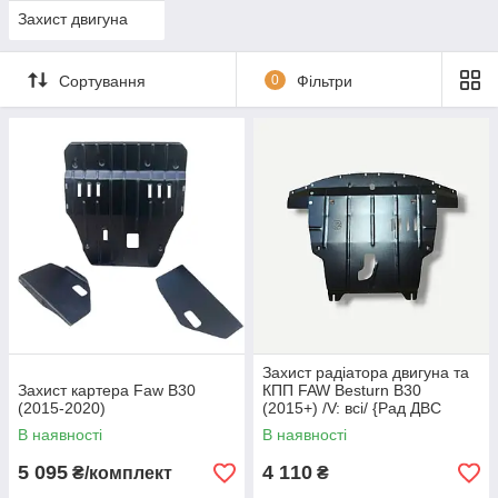
Захист двигуна
Сортування
0
Фільтри
Захист радіатора двигуна та
Захист картера Faw B30
КПП FAW Besturn B30
(2015-2020)
(2015+) /V: всі/ {Рад ДВС
КПП} КГМ
В наявності
В наявності
5 095
4 110
₴/комплект
₴