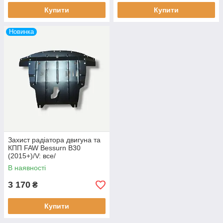
Купити
Купити
Новинка
Захист радіатора двигуна та
КПП FAW Bessurn B30
(2015+)/V: все/
В наявності
3 170
₴
Купити