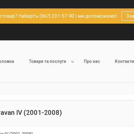
 товар? Наберіть (067) 231-57-90 і ми допоможемо!
Зна
оловна
Товари та послуги
Про нас
Контакти
ravan IV (2001-2008)