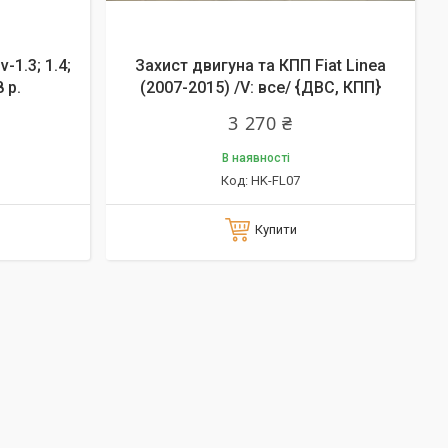
-1.3; 1.4;
Захист двигуна та КПП Fiat Linea
 р.
(2007-2015) /V: все/ {ДВС, КПП}
3 270 ₴
В наявності
HK-FL07
Купити