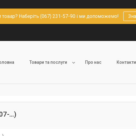
 товар? Наберіть (067) 231-57-90 і ми допоможемо!
Зна
оловна
Товари та послуги
Про нас
Контакти
7-...)