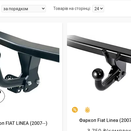
Залишилось 26 днів
–3%
Фаркоп Fiat Linea (200
п FIAT LINEA (2007--)
3 750 ₴/компле