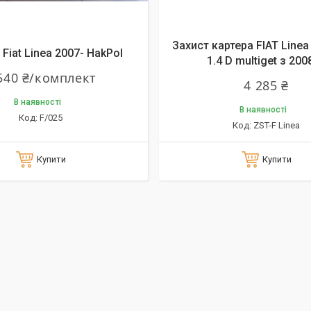
Захист картера FIAT Linea v
Fiat Linea 2007- HakPol
1.4 D multiget з 2008
540 ₴/комплект
4 285 ₴
В наявності
В наявності
F/025
ZST-F Linea
Купити
Купити