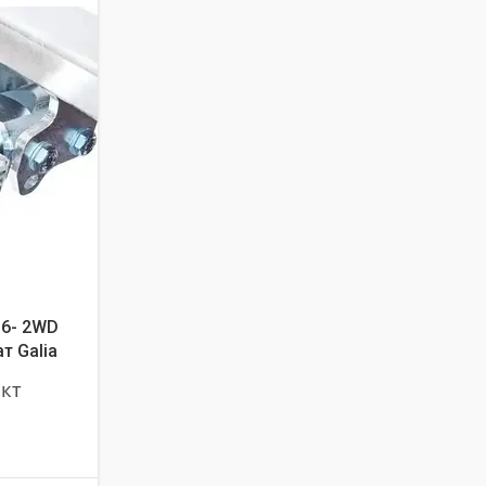
16- 2WD
т Galia
ект