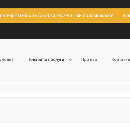
 товар? Наберіть (067) 231-57-90 і ми допоможемо!
Зна
оловна
Товари та послуги
Про нас
Контакти