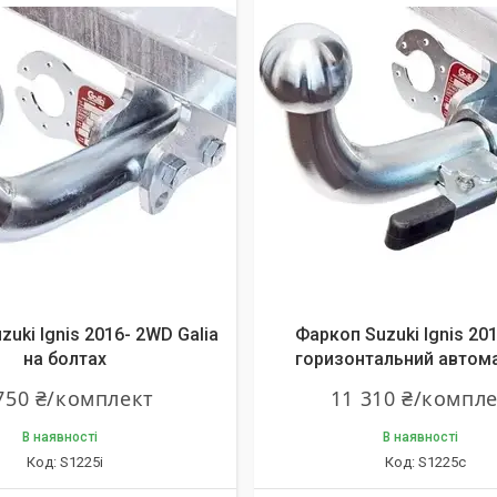
uki Ignis 2016- 2WD Galia
Фаркоп Suzuki Ignis 20
на болтах
горизонтальний автома
750 ₴/комплект
11 310 ₴/компл
В наявності
В наявності
S1225i
S1225c