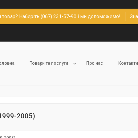
 товар? Наберіть (067) 231-57-90 і ми допоможемо!
Зна
оловна
Товари та послуги
Про нас
Контакти
(1999-2005)