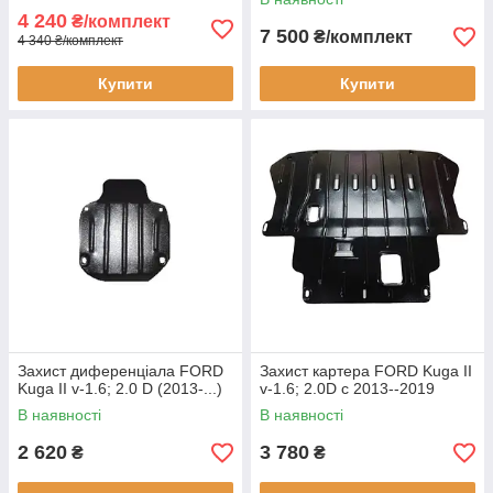
4 240
₴/комплект
7 500
₴/комплект
4 340 ₴/комплект
Купити
Купити
Захист диференціала FORD
Захист картера FORD Kuga II
Kuga II v-1.6; 2.0 D (2013-...)
v-1.6; 2.0D c 2013--2019
В наявності
В наявності
2 620
3 780
₴
₴