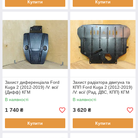
Купити
Купити
Захист диференціала Ford
Захист радіатора двигуна та
Kuga 2 (2012-2019) /V: всі/
КПП Ford Kuga 2 (2012-2019)
{Дифф} КГМ
/V: всі/ {Рад, ДВС, КПП} КГМ
В наявності
В наявності
1 740
3 620
₴
₴
Купити
Купити