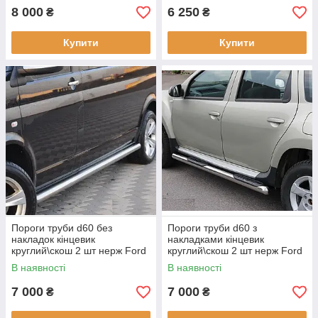
8 000
6 250
₴
₴
Купити
Купити
Пороги труби d60 без
Пороги труби d60 з
накладок кінцевик
накладками кінцевик
круглий\скош 2 шт нерж Ford
круглий\скош 2 шт нерж Ford
Kuga 2013-2019
Kuga 2013-2019
В наявності
В наявності
7 000
7 000
₴
₴