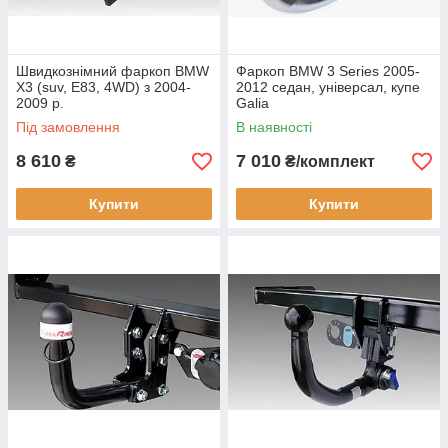
Швидкознімний фаркоп BMW
Фаркоп BMW 3 Series 2005-
X3 (suv, E83, 4WD) з 2004-
2012 седан, універсал, купе
2009 р.
Galia
Під замовлення
В наявності
8 610
7 010
₴
₴/комплект
Купити
Купити