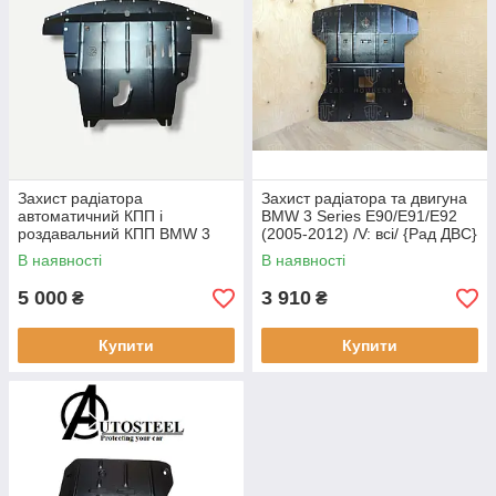
Захист радіатора
Захист радіатора та двигуна
автоматичний КПП і
BMW 3 Series E90/E91/E92
роздавальний КПП BMW 3
(2005-2012) /V: всі/ {Рад ДВС}
Series E90/E91/E92 (2005-
КГМ
В наявності
В наявності
2012) /V: все/
5 000
3 910
₴
₴
Купити
Купити