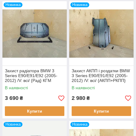
Новинка
Новинка
Захист радіатора BMW 3
Захист АКПП і роздатки BMW
Series E90/E91/E92 (2005-
3 Series E90/E91/E92 (2005-
2012) /V: всі/ {Рад} КГМ
2012) /V: всі/ {АКПП+РКПП}
КГМ
В наявності
В наявності
3 690
2 980
₴
₴
Купити
Купити
Новинка
Новинка