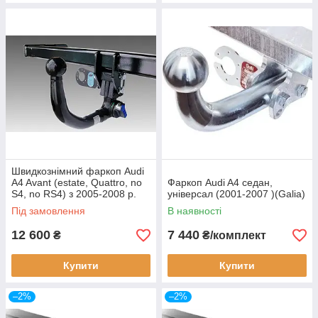
Швидкознімний фаркоп Audi
A4 Avant (estate, Quattro, no
Фаркоп Audi A4 седан,
S4, no RS4) з 2005-2008 р.
універсал (2001-2007 )(Galia)
Під замовлення
В наявності
12 600
7 440
₴
₴/комплект
Купити
Купити
–2%
–2%