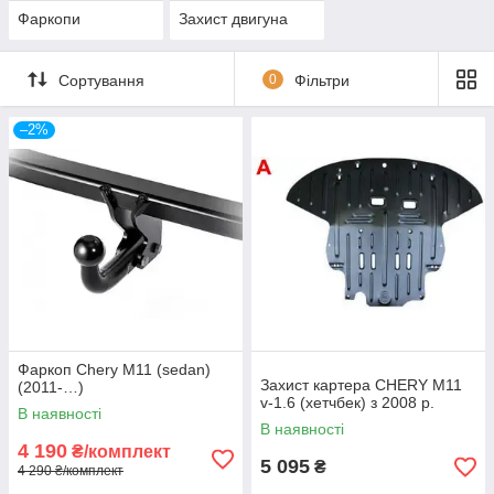
Фаркопи
Захист двигуна
Сортування
0
Фільтри
–2%
Фаркоп Chery M11 (sedan)
Захист картера CHERY M11
(2011-…)
v-1.6 (хетчбек) з 2008 р.
В наявності
В наявності
4 190
₴/комплект
5 095
₴
4 290 ₴/комплект