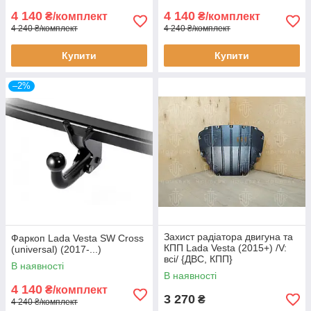
4 140
4 140
₴/комплект
₴/комплект
4 240 ₴/комплект
4 240 ₴/комплект
Купити
Купити
–2%
Захист радіатора двигуна та
Фаркоп Lada Vesta SW Cross
КПП Lada Vesta (2015+) /V:
(universal) (2017-...)
всі/ {ДВС, КПП}
В наявності
В наявності
4 140
₴/комплект
3 270
₴
4 240 ₴/комплект