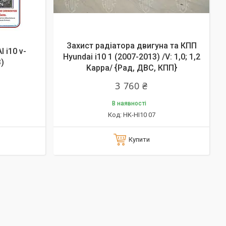
Захист радіатора двигуна та КПП
 i10 v-
Hyundai i10 1 (2007-2013) /V: 1,0; 1,2
)
Kappa/ {Рад, ДВС, КПП}
3 760 ₴
В наявності
HK-HI10 07
Купити