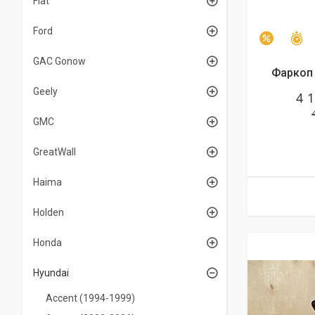
Fiat
Ford
З
–2%
GAC Gonow
Фаркоп 
Geely
4 
GMC
GreatWall
Haima
Holden
Honda
Hyundai
Accent (1994-1999)