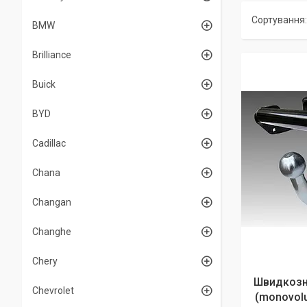
BMW
Brilliance
Buick
BYD
Cadillac
Chana
Changan
Changhe
Chery
Швидкозні
Chevrolet
(monovolu