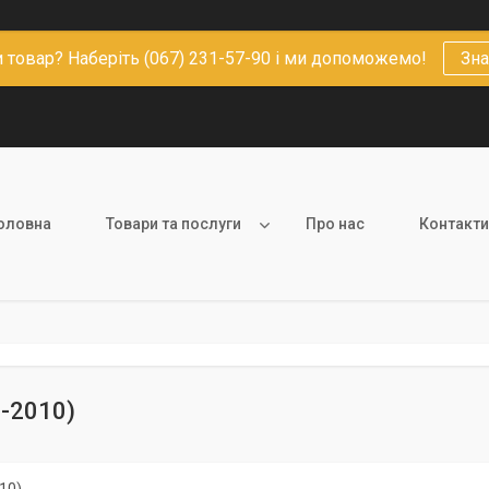
 товар? Наберіть (067) 231-57-90 і ми допоможемо!
Зна
оловна
Товари та послуги
Про нас
Контакти
8-2010)