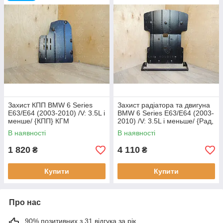
Захист КПП BMW 6 Series
Захист радіатора та двигуна
E63/E64 (2003-2010) /V: 3.5L і
BMW 6 Series E63/E64 (2003-
менше/ {КПП} КГМ
2010) /V: 3.5L і меньше/ {Рад,
ДВС} КГМ
В наявності
В наявності
1 820
4 110
₴
₴
Купити
Купити
Про нас
90% позитивних з 31 відгука за рік