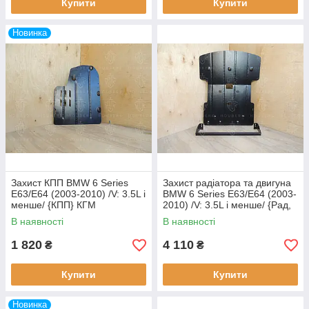
Купити
Купити
Новинка
Захист КПП BMW 6 Series
Захист радіатора та двигуна
E63/E64 (2003-2010) /V: 3.5L і
BMW 6 Series E63/E64 (2003-
менше/ {КПП} КГМ
2010) /V: 3.5L і менше/ {Рад,
ДВС} КГМ
В наявності
В наявності
1 820
4 110
₴
₴
Купити
Купити
Новинка