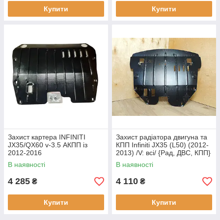
Купити
Купити
Захист картера INFINITI
Захист радіатора двигуна та
JX35/QX60 v-3.5 АКПП із
КПП Infiniti JX35 (L50) (2012-
2012-2016
2013) /V: всі/ {Рад, ДВС, КПП}
КГМ
В наявності
В наявності
4 285
4 110
₴
₴
Купити
Купити