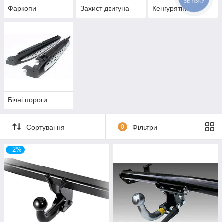
Фаркопи
Захист двигуна
Кенгурятники
Бічні пороги
Сортування
0
Фільтри
–2%