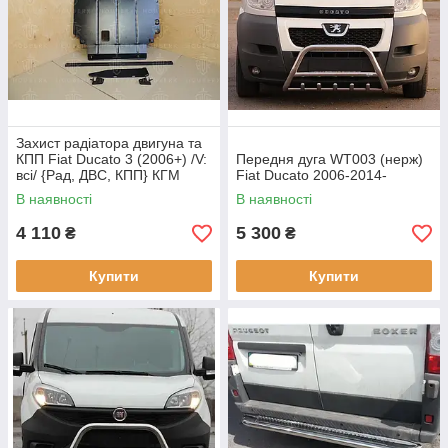
Захист радіатора двигуна та
КПП Fiat Ducato 3 (2006+) /V:
Передня дуга WT003 (нерж)
всі/ {Рад, ДВС, КПП} КГМ
Fiat Ducato 2006-2014-
В наявності
В наявності
4 110
5 300
₴
₴
Купити
Купити