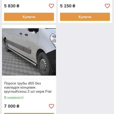
5 830
5 150
₴
₴
Купити
Купити
Пороги трубы d60 без
накладок концевик
круглый\скош 2 шт нерж Fiat
Ducato 2006-2014
В наявності
7 000
₴