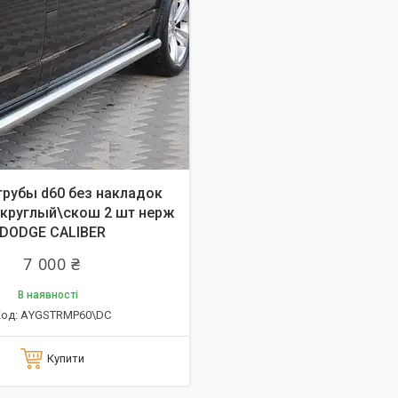
трубы d60 без накладок
 круглый\скош 2 шт нерж
DODGE CALIBER
7 000 ₴
В наявності
АYGSTRMP60\DC
Купити