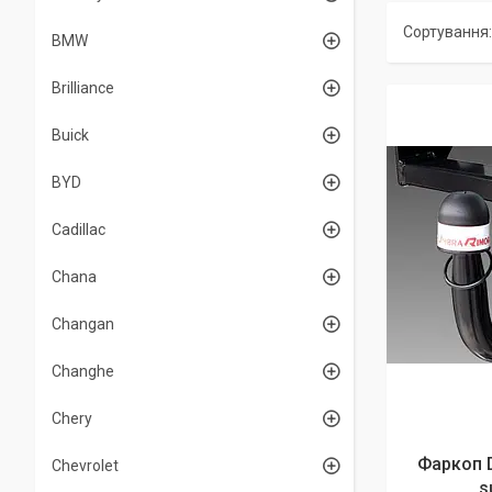
BMW
Brilliance
Buick
BYD
Cadillac
Chana
Changan
Changhe
Chery
Фаркоп D
Chevrolet
s