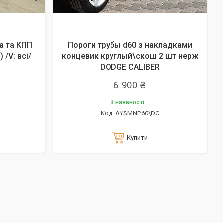
а та КПП
Пороги трубы d60 з накладками
 /V: всі/
концевик круглый\скош 2 шт нерж
DODGE CALIBER
6 900 ₴
В наявності
АYSMNP.60\DC
Купити