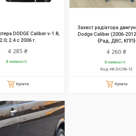
Захист радіатора двигун
тера DODGE Caliber v-1.8;
Dodge Caliber (2006-2012)
2.0; 2.4 с 2006 г.
{Рад, ДВС, КПП}
4 285 ₴
4 260 ₴
В наявності
В наявності
HK-DC/06-12
Купити
Купити