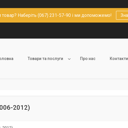
 товар? Наберіть (067) 231-57-90 і ми допоможемо!
Зна
оловна
Товари та послуги
Про нас
Контакти
2006-2012)