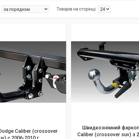
Швидкознімний фаркоп
odge Caliber (crossover
Caliber (crossover suv) з
uv) с 2006-2010 г.