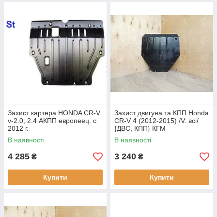
Захист картера HONDA CR-V
Захист двигуна та КПП Honda
v-2.0; 2.4 АКПП европеец. c
CR-V 4 (2012-2015) /V: всі/
2012 г.
{ДВС, КПП} КГМ
В наявності
В наявності
4 285
3 240
₴
₴
Купити
Купити