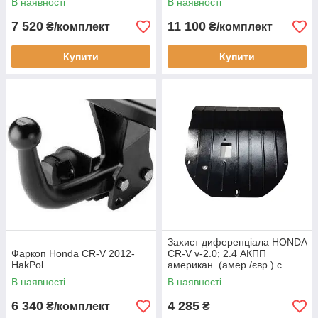
В наявності
В наявності
7 520
11 100
₴/комплект
₴/комплект
Купити
Купити
Захист диференціала HONDA
Фаркоп Honda CR-V 2012-
CR-V v-2.0; 2.4 АКПП
HakPol
американ. (амер./євр.) c
2012 р.
В наявності
В наявності
6 340
4 285
₴/комплект
₴