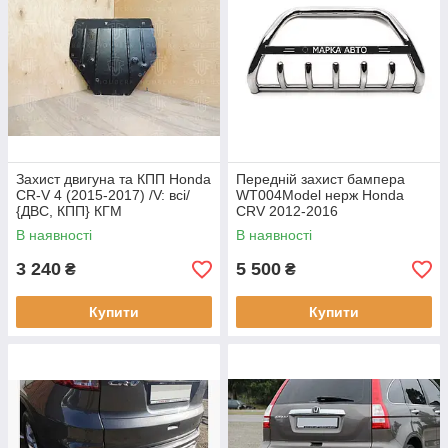
Захист двигуна та КПП Honda
Передній захист бампера
CR-V 4 (2015-2017) /V: всі/
WT004Model нерж Honda
{ДВС, КПП} КГМ
CRV 2012-2016
В наявності
В наявності
3 240
5 500
₴
₴
Купити
Купити