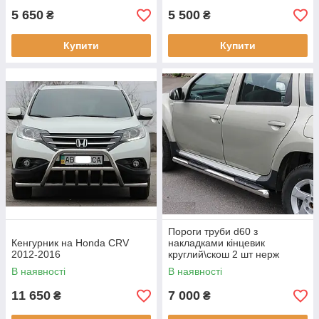
5 650
5 500
₴
₴
Купити
Купити
Пороги труби d60 з
Кенгурник на Honda CRV
накладками кінцевик
2012-2016
круглий\скош 2 шт нерж
Honda CRV 2010-2016
В наявності
В наявності
11 650
7 000
₴
₴