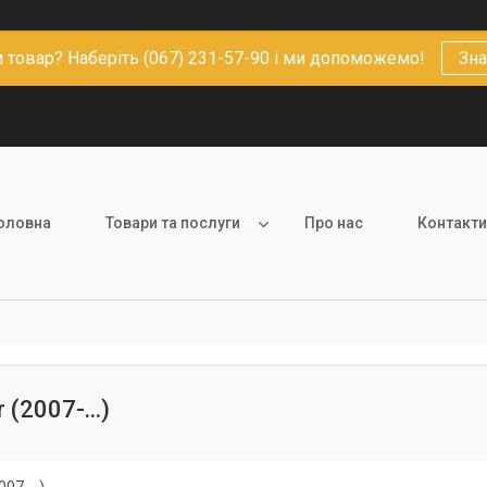
 товар? Наберіть (067) 231-57-90 і ми допоможемо!
Зна
оловна
Товари та послуги
Про нас
Контакти
 (2007-...)