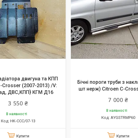
адіатора двигуна та КПП
Бічні пороги труби з нак
C-Crosser (2007-2013) /V:
шт нерж) Citroen C-Cross
Рад, ДВС,КПП} КГМ Д16
7 000 ₴
3 550 ₴
В наявності
В наявності
АYGSTRMP60
HK-CCC/07-13
Купити
Купити