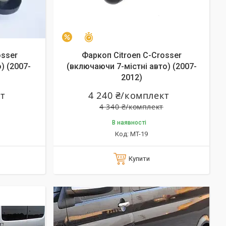
Залишилось 25 днів
–2%
osser
Фаркоп Citroen C-Crosser
) (2007-
(включаючи 7-містні авто) (2007-
2012)
кт
4 240 ₴/комплект
4 340 ₴/комплект
В наявності
MT-19
Купити