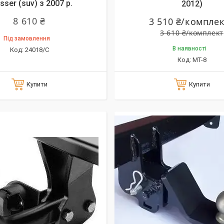
sser (suv) з 2007 р.
2012)
8 610 ₴
3 510 ₴/компле
3 610 ₴/комплект
Під замовлення
В наявності
24018/C
MT-8
Купити
Купити