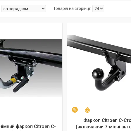
Залишилось 25 днів
–3%
Фаркоп Citroen C-Cr
імний фаркоп Citroen C-
(включаючи 7-місні авто