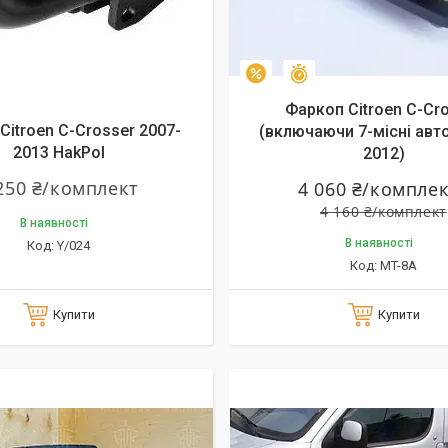
Залишилось 25 днів
–2%
Фаркоп Citroen C-Cr
Citroen C-Crosser 2007-
(включаючи 7-місні авто
2013 HakPol
2012)
250 ₴/комплект
4 060 ₴/компле
4 160 ₴/комплект
В наявності
В наявності
Y/024
MT-8A
Купити
Купити