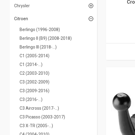
Cro
Chrysler
Citroen
Berlingo (1996-2008)
Berlingo II (B9) (2008-2018)
Berlingo III (2018-...)
С1 (2005-2014)
С1 (2014-...)
С2 (2003-2010)
С3 (2002-2009)
С3 (2009-2016)
С3 (2016-...)
C3 Aircross (2017-...)
С3 Picasso (2003-2017)
C3 X-TR (2005-...)
С4 (2004-2010)