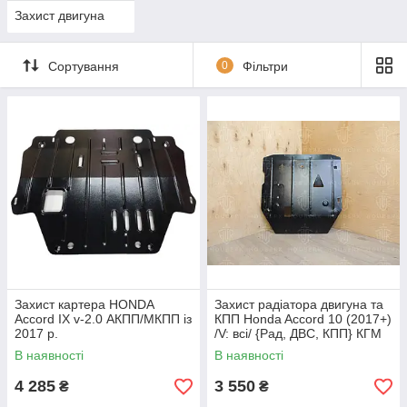
Захист двигуна
Сортування
0
Фільтри
Захист картера HONDA
Захист радіатора двигуна та
Accord IX v-2.0 АКПП/МКПП із
КПП Honda Accord 10 (2017+)
2017 р.
/V: всі/ {Рад, ДВС, КПП} КГМ
В наявності
В наявності
4 285
3 550
₴
₴