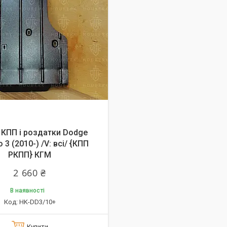
 КПП і роздатки Dodge
 3 (2010-) /V: всі/ {КПП
РКПП} КГМ
2 660 ₴
В наявності
HK-DD3/10+
Купити