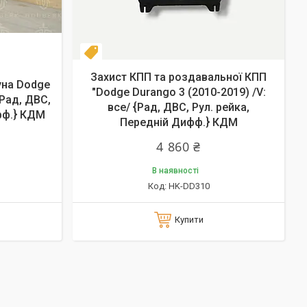
Новинка
Захист КПП та роздавальної КПП
уна Dodge
"Dodge Durango 3 (2010-2019) /V:
{Рад, ДВС,
все/ {Рад, ДВС, Рул. рейка,
фф.} КДМ
Передній Дифф.} КДМ
4 860 ₴
В наявності
HK-DD310
Купити