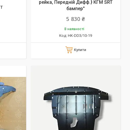
рейка, Передній Дифф.} КГМ SRT
кт
бампер"
5 830 ₴
В наявності
HK-DD3/10-19
Купити