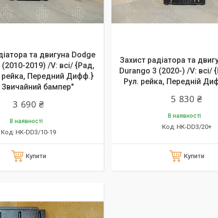
діатора та двигуна Dodge
Захист радіатора та двиг
(2010-2019) /V: всі/ {Рад,
Durango 3 (2020-) /V: всі/ 
. рейка, Передний Дифф.}
Рул. рейка, Передній Ди
 Звичайний бампер"
5 830 ₴
3 690 ₴
В наявності
В наявності
HK-DD3/20+
HK-DD3/10-19
Купити
Купити