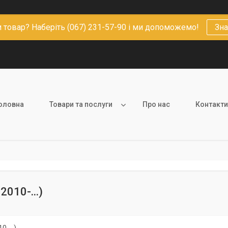
 товар? Наберіть (067) 231-57-90 і ми допоможемо!
Зна
оловна
Товари та послуги
Про нас
Контакти
2010-...)