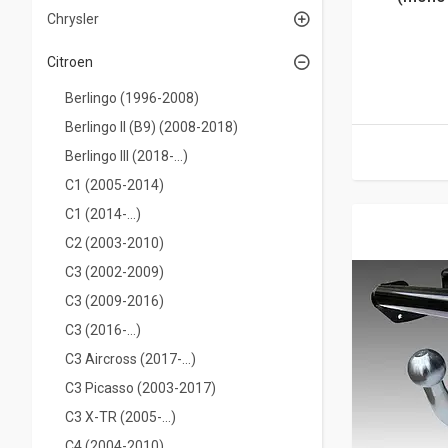
Chrysler
Citroen
Berlingo (1996-2008)
Berlingo II (B9) (2008-2018)
Berlingo III (2018-...)
С1 (2005-2014)
С1 (2014-...)
С2 (2003-2010)
С3 (2002-2009)
С3 (2009-2016)
С3 (2016-...)
C3 Aircross (2017-...)
С3 Picasso (2003-2017)
C3 X-TR (2005-...)
С4 (2004-2010)