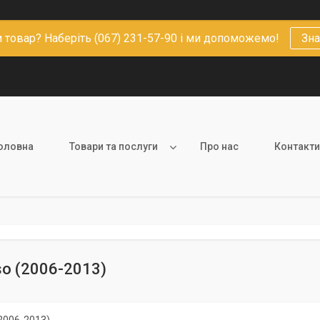
 товар? Наберіть (067) 231-57-90 і ми допоможемо!
Зна
оловна
Товари та послуги
Про нас
Контакти
so (2006-2013)