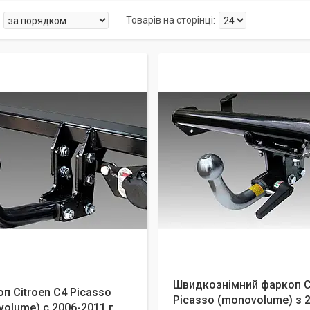
Швидкознімний фаркоп C
п Citroen C4 Picasso
Picasso (monovolume) з 
olume) с 2006-2011 г.