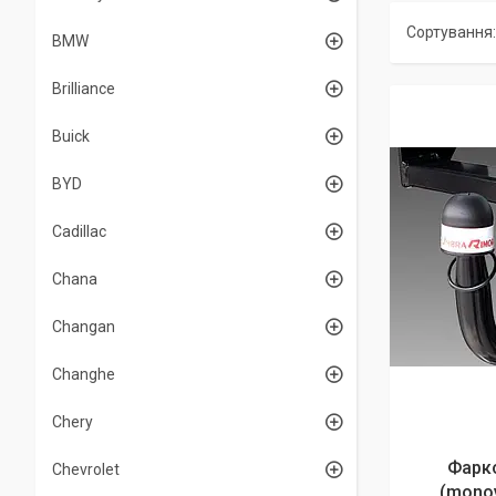
BMW
Brilliance
Buick
BYD
Cadillac
Chana
Changan
Changhe
Chery
Фарко
Chevrolet
(monov