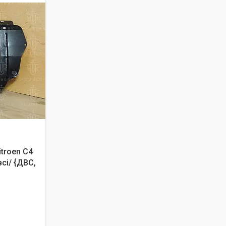
troen C4
всі/ {ДВС,