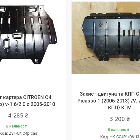
Захист двигуна та КПП Ci
т картера CITROEN C4
Picasso 1 (2006-2013) /V: 
o) v-1.6/2.0 с 2005-2010
КПП} КГМ
4 285 ₴
3 200 ₴
В наявності
В наявності
ZST-Cit C4picas
HK-CC4P1/06-13