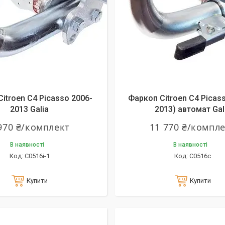
itroen C4 Picasso 2006-
Фаркоп Citroen C4 Picass
2013 Galia
2013) автомат Gal
970 ₴/комплект
11 770 ₴/компл
В наявності
В наявності
C0516i-1
C0516c
Купити
Купити