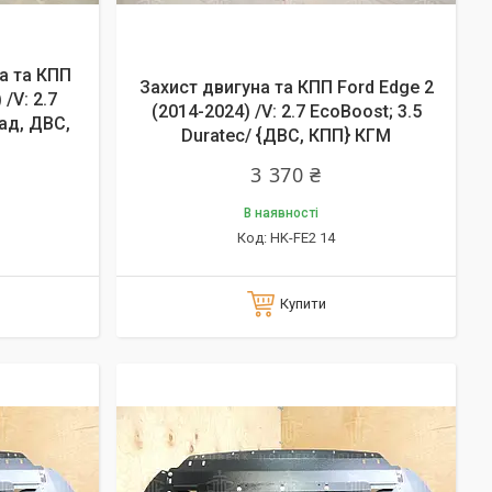
а та КПП
Захист двигуна та КПП Ford Edge 2
/V: 2.7
(2014-2024) /V: 2.7 EcoBoost; 3.5
Рад, ДВС,
Duratec/ {ДВС, КПП} КГМ
3 370 ₴
В наявності
HK-FE2 14
Купити