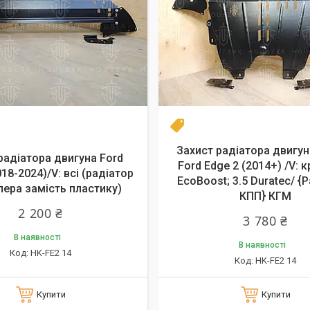
Новинка
Захист радіатора двигун
радіатора двигуна Ford
Ford Edge 2 (2014+) /V: 
018-2024)/V: всі (радіатор
EcoBoost; 3.5 Duratec/ {
ера замість пластику)
КПП} КГМ
2 200 ₴
3 780 ₴
В наявності
В наявності
HK-FE2 14
HK-FE2 14
Купити
Купити