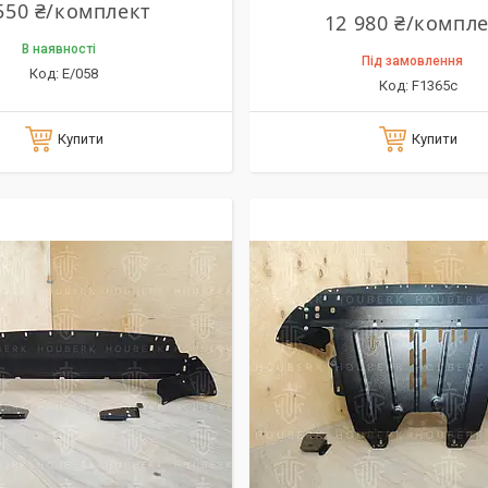
550 ₴/комплект
12 980 ₴/компл
В наявності
Під замовлення
E/058
F1365c
Купити
Купити