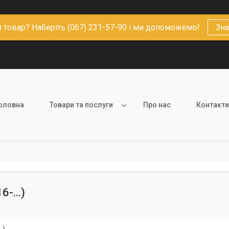
 товар? Наберіть (067) 231-57-90 і ми допоможемо!
Зна
оловна
Товари та послуги
Про нас
Контакти
6-...)