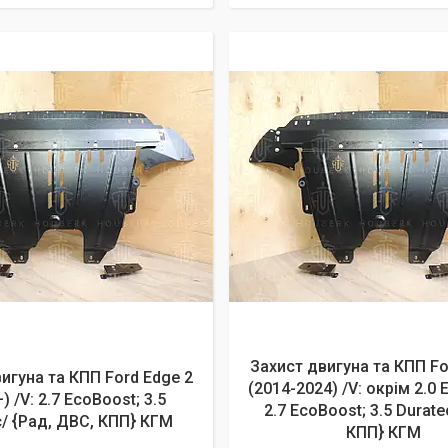
Захист двигуна та КПП Fo
игуна та КПП Ford Edge 2
(2014-2024) /V: окрім 2.0 
) /V: 2.7 EcoBoost; 3.5
2.7 EcoBoost; 3.5 Durat
c/ {Рад, ДВС, КПП} КГМ
КПП} КГМ