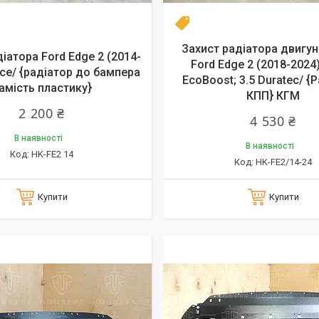
Новинка
Захист радіатора двигун
іатора Ford Edge 2 (2014-
Ford Edge 2 (2018-2024) 
все/ {радіатор до бампера
EcoBoost; 3.5 Duratec/ {
амість пластику}
КПП} КГМ
2 200 ₴
4 530 ₴
В наявності
В наявності
HK-FE2 14
HK-FE2/14-24
Купити
Купити