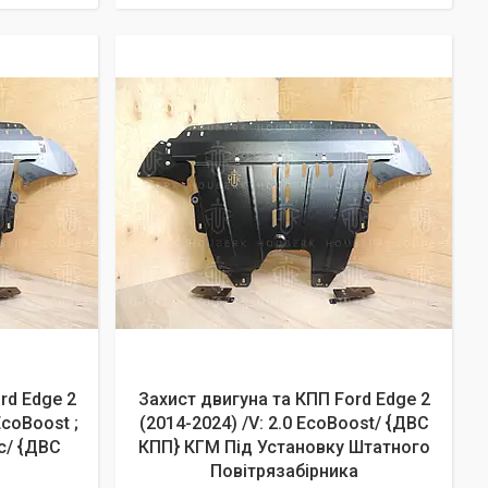
rd Edge 2
Захист двигуна та КПП Ford Edge 2
EcoBoost ;
(2014-2024) /V: 2.0 EcoBoost/ {ДВС
ec/ {ДВС
КПП} КГМ Під Установку Штатного
Повітрязабірника