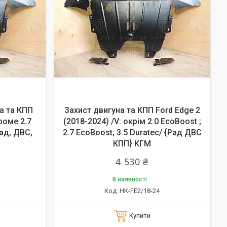
а та КПП
Захист двигуна та КПП Ford Edge 2
кроме 2.7
(2018-2024) /V: окрім 2.0 EcoBoost ;
Рад, ДВС,
2.7 EcoBoost; 3.5 Duratec/ {Рад ДВС
КПП} КГМ
4 530 ₴
В наявності
HK-FE2/18-24
Купити