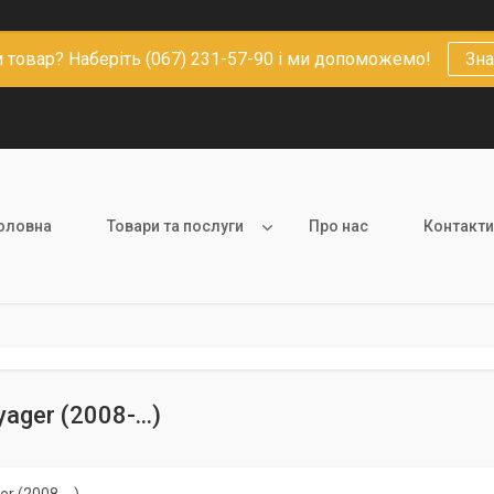
 товар? Наберіть (067) 231-57-90 і ми допоможемо!
Зна
оловна
Товари та послуги
Про нас
Контакти
ager (2008-...)