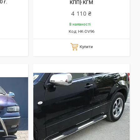
0 г.
КПП} КГМ
4 110 ₴
В наявності
HK-DV96
Купити