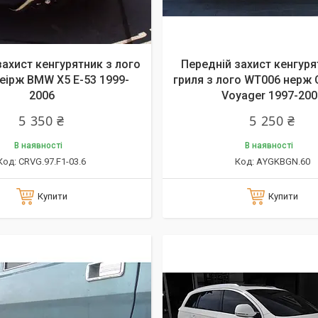
захист кенгурятник з лого
Передній захист кенгуря
еірж BMW X5 E-53 1999-
гриля з лого WT006 нерж
2006
Voyager 1997-200
5 350 ₴
5 250 ₴
В наявності
В наявності
CRVG.97.F1-03.6
АYGKBGN.60
Купити
Купити