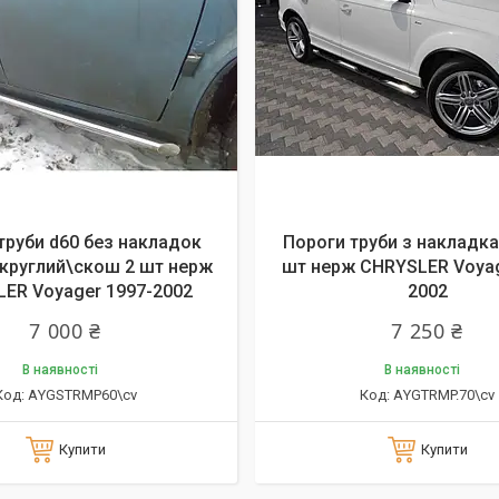
труби d60 без накладок
Пороги труби з накладка
 круглий\скош 2 шт нерж
шт нерж CHRYSLER Voyag
ER Voyager 1997-2002
2002
7 000 ₴
7 250 ₴
В наявності
В наявності
АYGSTRMP60\cv
АYGTRMP.70\cv
Купити
Купити