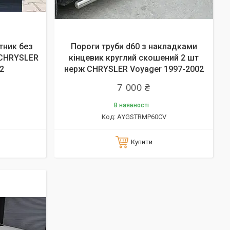
тник без
Пороги труби d60 з накладками
 CHRYSLER
кінцевик круглий скошений 2 шт
2
нерж CHRYSLER Voyager 1997-2002
7 000 ₴
В наявності
АYGSTRMP60СV
Купити