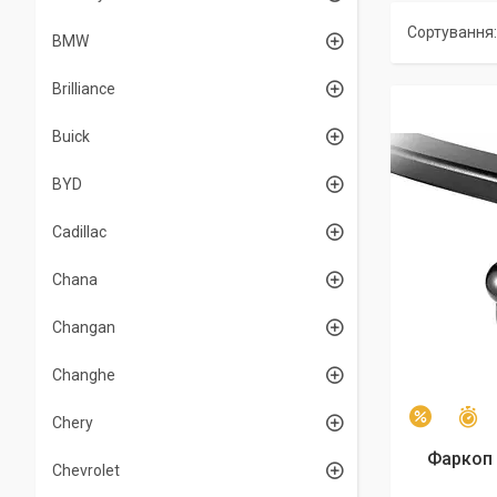
BMW
Brilliance
Buick
BYD
Cadillac
Chana
Changan
Changhe
З
–2%
Chery
Фаркоп 
Chevrolet