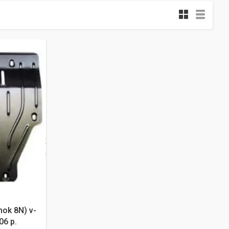
nok 8N) v-
06 р.