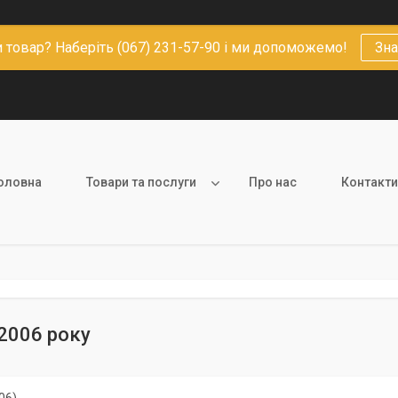
 товар? Наберіть (067) 231-57-90 і ми допоможемо!
Зна
оловна
Товари та послуги
Про нас
Контакти
2006 року