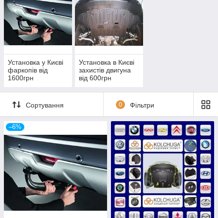
Встановлення захисту двигуна від 300
грн (залежно від складності).
Установка у Києві
Установка в Києві
фаркопів від
захистів двигуна
1600грн
від 600грн
Сортування
0
Фільтри
–6%